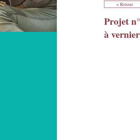
< Retour
Projet n°
à vernier