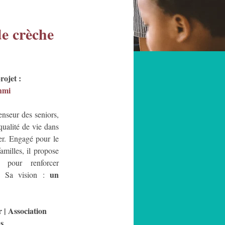
de crèche
rojet :
hmi
nseur des seniors, 
ualité de vie dans 
er. Engagé pour le 
amilles, il propose 
 pour renforcer 
un 
é. Sa vision : 
 | Association 
ns