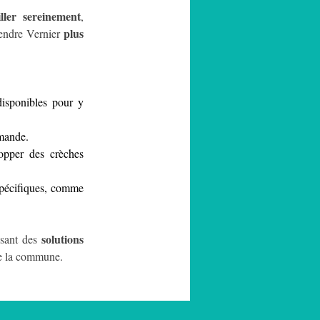
iller sereinement
, 
plus 
rendre Vernier 
isponibles pour y 
emande.
opper des crèches 
spécifiques, comme 
solutions 
sant des 
 de la commune.