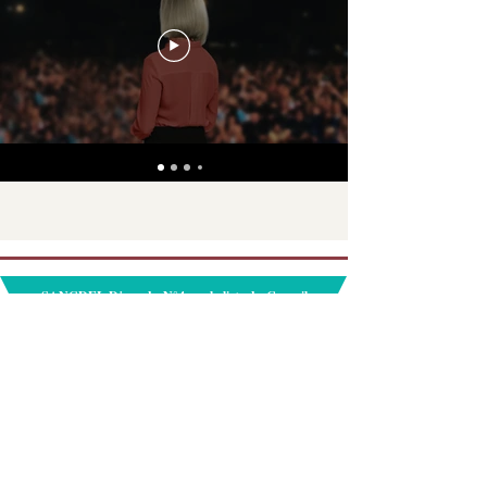
SANGDEL Djawed - N°4 sur la liste du Conseil
Administratif
Liste LJS - N°6 pour le Conseil Municipal
Téléphone
+
41 (0) 22 732 07 22
Email
contact@djawed-sangdel.com