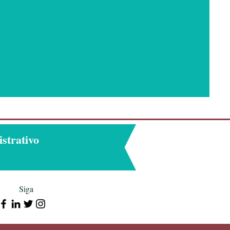
strativo
Siga