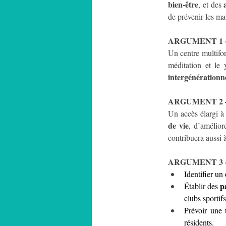
bien-être
, et des 
de prévenir les ma
ARGUMENT 1 –
Un centre multifon
méditation et le 
intergénérationn
ARGUMENT 2 – 
Un accès élargi à
de vie
, d’amélior
contribuera aussi à
ARGUMENT 3 –
Identifier un 
p
Établir des 
clubs sportifs
Prévoir une 
résidents.