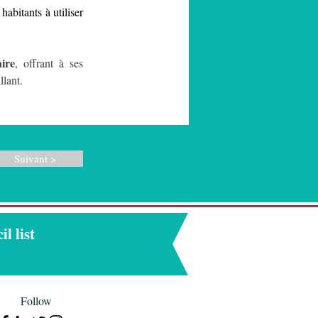
habitants à utiliser 
ire
, offrant à ses 
llant.
Suivant >
l list
Follow