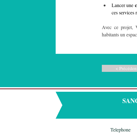
c
Lancer une 
ces services 
Avec ce projet, 
habitants un espac
< Précéden
SANGD
Telephone