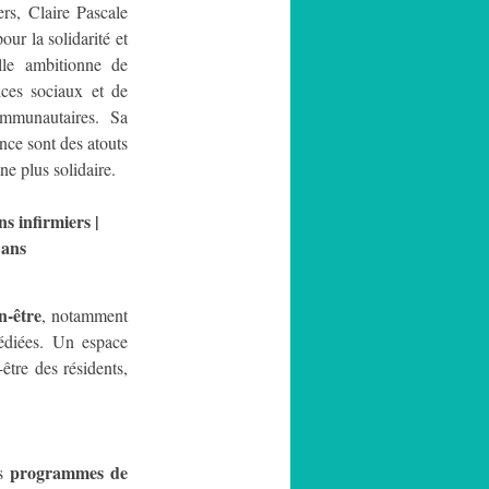
rs, Claire Pascale 
ur la solidarité et 
lle ambitionne de 
ices sociaux et de 
ommunautaires. Sa 
nce sont des atouts 
e plus solidaire.
s infirmiers | 
 ans
n-être
, notamment 
édiées. Un espace 
-être des résidents, 
programmes de 
s 