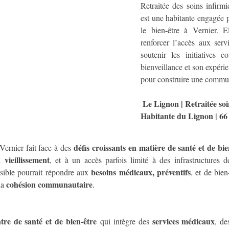
Retraitée des soins infirmie
est une habitante engagée po
le bien-être à Vernier. E
renforcer l’accès aux serv
soutenir les initiatives c
bienveillance et son expérie
pour construire une commun
Le Lignon | Retraitée soin
Habitante du Lignon | 66
défis croissants en matière de santé et de bie
ernier fait face à des 
u vieillissement
, et à un accès parfois limité à des infrastructures d
besoins médicaux, préventifs
ssible pourrait répondre aux 
, et de bien
cohésion communautaire
la 
.
tre de santé et de bien-être
services médicaux
 qui intègre des 
, de