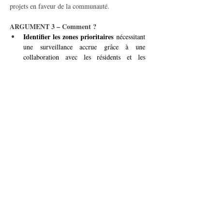
projets en faveur de la communauté.
ARGUMENT 3 – Comment ?
Identifier les zones prioritaires
 nécessitant 
une surveillance accrue grâce à une 
collaboration avec les résidents et les 
autorités locales.
Équiper les zones ciblées
 de caméras 
modernes connectées à un centre de 
supervision.
ateliers participatifs
Déployer des 
 pour 
garantir une approche transparente et 
inclusive.
poste de police 
Planifier l’installation d’un 
au Lignon
, avec un personnel dédié pour 
des interventions rapides et efficaces.
innovation et 
Avec ce projet, Vernier alliera 
efficacité
 pour une sécurité optimisée, tout en 
renforçant la confiance des citoyens dans les 
initiatives locales et en créant un cadre de vie 