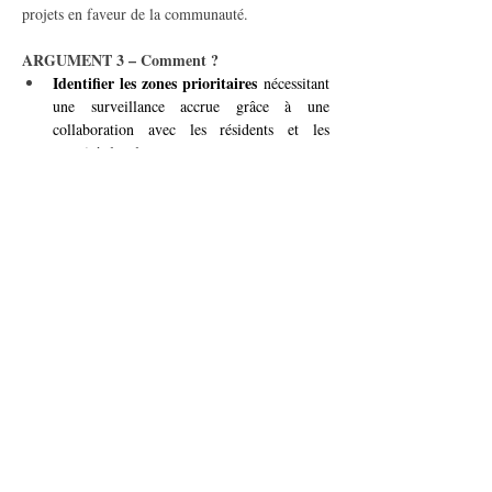
projets en faveur de la communauté.
ARGUMENT 3 – Comment ?
Identifier les zones prioritaires
 nécessitant 
une surveillance accrue grâce à une 
collaboration avec les résidents et les 
autorités locales.
Équiper les zones ciblées
 de caméras 
modernes connectées à un centre de 
supervision.
ateliers participatifs
Déployer des 
 pour 
garantir une approche transparente et 
inclusive.
poste de police 
Planifier l’installation d’un 
au Lignon
, avec un personnel dédié pour 
des interventions rapides et efficaces.
innovation et 
Avec ce projet, Vernier alliera 
efficacité
 pour une sécurité optimisée, tout en 
renforçant la confiance des citoyens dans les 
initiatives locales et en créant un cadre de vie 