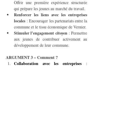
Offrir une première expérience structurée 
qui prépare les jeunes au marché du travail.
Renforcer les liens avec les entreprises 
locales
 : Encourager les partenariats entre la 
commune et le tissu économique de Vernier.
Stimuler l’engagement citoyen
 : Permettre 
aux jeunes de contribuer activement au 
développement de leur commune.
ARGUMENT 3 – Comment ?
Collaboration avec les entreprises
 : 
Identifier les entreprises de Vernier prêtes à 
offrir des emplois ou stages d’été.
Création d’une plateforme unique
 : 
Permettre aux jeunes de postuler facilement 
à des opportunités municipales et privées.
Encadrement et suivi
 : Assurer un 
accompagnement par des mentors issus des 
services municipaux ou des entreprises 
partenaires.
Sensibilisation
 : Communiquer largement 