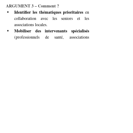
ARGUMENT 3 – Comment ?
Identifier les thématiques prioritaires
 en 
collaboration avec les seniors et les 
associations locales.
Mobiliser des intervenants spécialisés
(professionnels de santé, associations 
technologiques, experts en sécurité) pour 
animer les ateliers.
Aménager des espaces conviviaux
 dans les 
maisons de quartier ou centres 
communautaires pour accueillir ces 
événements.
Promouvoir les journées thématiques
 via 
les canaux de communication municipaux et 
les réseaux associatifs pour maximiser la 
participation.
journées communales thématiques
Avec ces 
, 
Vernier s’affirme comme une commune à 
l’écoute de ses seniors, proactive dans 
quotidien
l’amélioration de leur 
, et engagée 