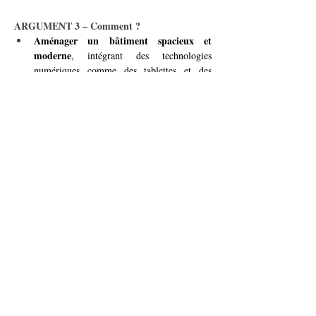
ARGUMENT 3 – Comment ?
Aménager un bâtiment spacieux et 
moderne
, intégrant des technologies 
numériques comme des tablettes et des 
bornes interactives.
espaces polyvalents
Proposer des 
 pour la 
lecture, le travail collaboratif, et les ateliers 
éducatifs.
programme d’activités
Développer un 
(conférences, clubs de lecture, ateliers de 
formation) pour animer la bibliothèque.
institutions éducatives 
Collaborer avec des 
et culturelles
 pour enrichir l’offre et attirer 
un public varié.
Avec ce projet, Vernier s’affirmera comme un 
pôle éducatif et culturel majeur
, offrant à ses 
habitants un lieu unique pour apprendre, 
s’épanouir et se connecter avec le monde.