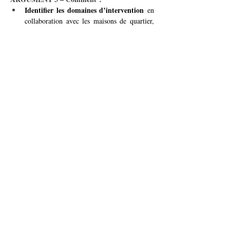
Identifier les domaines d’intervention
 en 
collaboration avec les maisons de quartier, 
écoles et associations locales.
Organiser des formations courtes
 pour 
préparer les seniors à leur rôle, selon les 
besoins spécifiques des projets.
Mettre en place une plateforme locale
 où 
les seniors peuvent s’inscrire et choisir les 
activités qui les intéressent.
Communiquer activement
 pour 
sensibiliser les habitants et encourager la 
participation.
Avec ce programme, Vernier valorisera ses 
acteurs essentiels
seniors comme des 
 de la vie 
environnement 
communale, tout en créant un 
solidaire
inclusif
 et 
 pour toutes les générations.
< Précédent
Suivant >