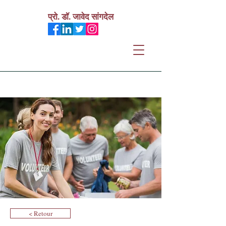
प्रो. डॉ. जावेद सांगदेल
< Retour