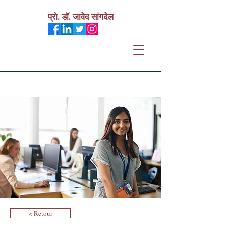
प्रो. डॉ. जावेद सांगदेल
< Retour