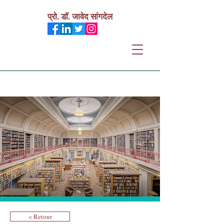
प्रो. डॉ. जावेद सांगदेल
< Retour