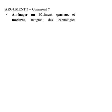
ARGUMENT 3 – Comment ?
Aménager un bâtiment spacieux et 
moderne
, intégrant des technologies 
numériques comme des tablettes et des 
bornes interactives.
espaces polyvalents
Proposer des 
 pour la 
lecture, le travail collaboratif, et les ateliers 
éducatifs.
programme d’activités
Développer un 
(conférences, clubs de lecture, ateliers de 
formation) pour animer la bibliothèque.
institutions éducatives 
Collaborer avec des 
et culturelles
 pour enrichir l’offre et attirer 
un public varié.
Avec ce projet, Vernier s’affirmera comme un 
pôle éducatif et culturel majeur
, offrant à ses 
habitants un lieu unique pour apprendre, 
s’épanouir et se connecter avec le monde.