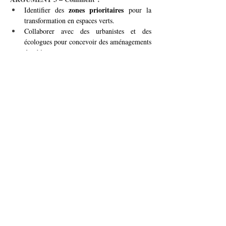
zones prioritaires
Identifier des 
 pour la 
transformation en espaces verts.
Collaborer avec des urbanistes et des 
écologues pour concevoir des aménagements 
durables.
jardins 
Promouvoir des 
communautaires
 en partenariat avec les 
associations locales.
toits végétalisés
Installer des 
 sur les 
bâtiments publics et encourager cette 
pratique chez les privés.
Sensibiliser les habitants aux bienfaits des 
ateliers 
espaces verts grâce à des 
communautaires
.
Avec ce projet, Vernier deviendra une commune 
verte
durable
agréable à vivre
plus 
, 
, et 
, en 
répondant aux enjeux environnementaux tout en 
créant des opportunités de cohésion sociale et de 
bien-être pour ses habitants.