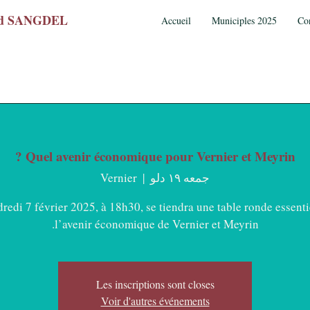
wed SANGDEL
Accueil
Municiples 2025
Co
Quel avenir économique pour Vernier et Meyrin ?
جمعه ۱۹ دلو
  |  
Vernier
redi 7 février 2025, à 18h30, se tiendra une table ronde essenti
l’avenir économique de Vernier et Meyrin.
Les inscriptions sont closes
Voir d'autres événements