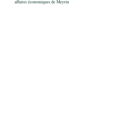
affaires économiques de Meyrin
Mostrar más
Compartir este evento
SANGDEL Djawed - Nº 4 en la lista del Consejo
Administrativo
Lista LJS - Nº 6 para el Consejo Municipal
Teléfono
+
41 (0) 22 732 07 22