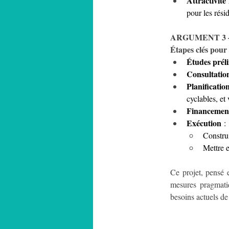
Attractivité 
pour les résid
ARGUMENT 3 –
Étapes clés pour
Études prél
Consultatio
Planificatio
cyclables, et 
Financemen
Exécution
 :
Construi
Mettre e
Ce projet, pensé e
mesures pragmatiq
besoins actuels de 