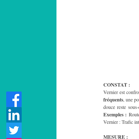
CONSTAT :
Vernier est confro
fréquents
, une po
Exemples :
 Route
Vernier : Trafic i
MESURE :