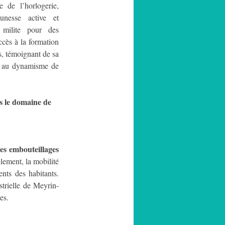
de l’horlogerie, 
unesse active et 
milite pour des 
accès à la formation 
s, témoignant de sa 
r au dynamisme de 
 le domaine de 
es embouteillages 
èlement, la mobilité 
douce reste sous-développée, offrant peu d’alternatives écologiques pour les déplacements des habitants. 
trielle de Meyrin-
es.