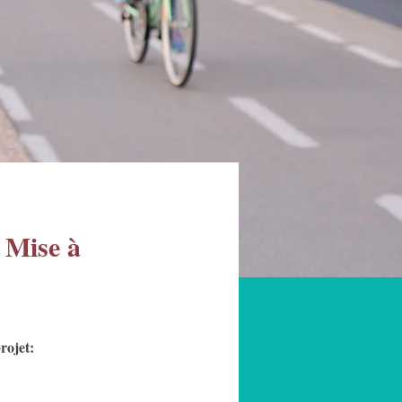
. Mise à
rojet: