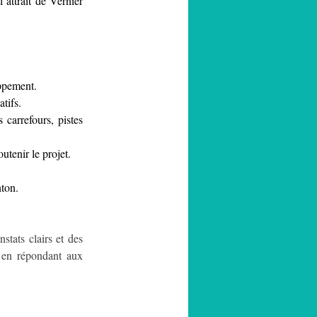
’attrait de Vernier 
oppement.
atifs.
carrefours, pistes 
utenir le projet.
nton.
tats clairs et des 
 en répondant aux 