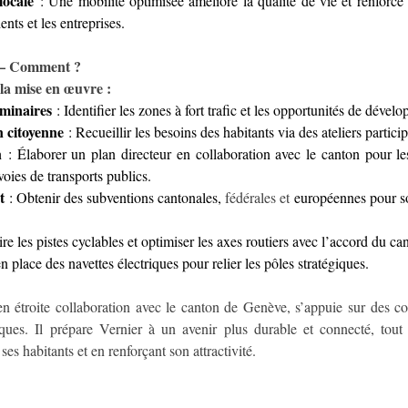
locale
 : Une mobilité optimisée améliore la qualité de vie et renforce l
ents et les entreprises.
 Comment ?
 la mise en œuvre :
iminaires
 : Identifier les zones à fort trafic et les opportunités de dével
n citoyenne
 : Recueillir les besoins des habitants via des ateliers particip
n
 : Élaborer un plan directeur en collaboration avec le canton pour les 
voies de transports publics.
t
 : Obtenir des subventions cantonales, 
fédérales et
 européennes pour so
re les pistes cyclables et optimiser les axes routiers avec l’accord du ca
n place des navettes électriques pour relier les pôles stratégiques.
n étroite collaboration avec le canton de Genève, s’appuie sur des cons
ues. Il prépare Vernier à un avenir plus durable et connecté, tout
ses habitants et en renforçant son attractivité.