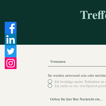
Tref
Sie werden anwesend sein oder möchten
Ich bestätige meine Teilnahme an
Ich ziehe es vor, von Djawed persö