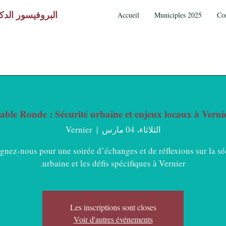
البروفيسور الدك
Accueil
Municiples 2025
Co
able Ronde : Sécurité urbaine et enjeux locaux à Verni
الثلاثاء، 04 مارس
  |  
Vernier
gnez-nous pour une soirée d’échanges et de réflexions sur la sé
urbaine et les défis spécifiques à Vernier.
Les inscriptions sont closes
Voir d'autres événements