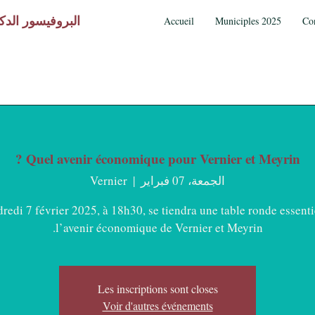
البروفيسور الدك
Accueil
Municiples 2025
Co
Quel avenir économique pour Vernier et Meyrin ?
الجمعة، 07 فبراير
  |  
Vernier
redi 7 février 2025, à 18h30, se tiendra une table ronde essenti
l’avenir économique de Vernier et Meyrin.
Les inscriptions sont closes
Voir d'autres événements