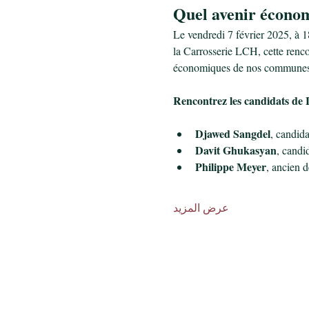
Quel avenir économ
Le vendredi 7 février 2025, à 1
la Carrosserie LCH, cette renco
économiques de nos communes
Rencontrez les candidats de 
Djawed Sangdel
, candida
Davit Ghukasyan
, candi
Philippe Meyer
, ancien 
عرض المزيد